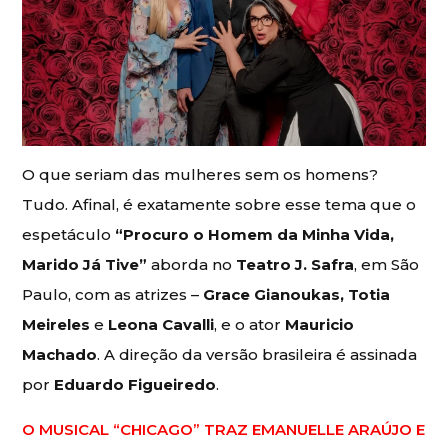
O que seriam das mulheres sem os homens?
Tudo. Afinal, é exatamente sobre esse tema que o
espetáculo
“Procuro o Homem da Minha Vida,
Marido Já Tive”
aborda no
Teatro J. Safra
, em São
Paulo, com as atrizes –
Grace Gianoukas, Totia
Meireles
e
Leona Cavalli
, e o ator
Mauricio
Machado
. A direção da versão brasileira é assinada
por
Eduardo Figueiredo
.
O MUSICAL “CHICAGO” TRAZ EMANUELLE ARAÚJO E