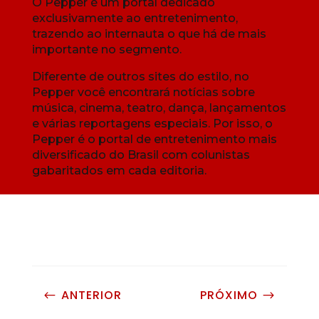
O Pepper é um portal dedicado
exclusivamente ao entretenimento,
trazendo ao internauta o que há de mais
importante no segmento.
Diferente de outros sites do estilo, no
Pepper você encontrará notícias sobre
música, cinema, teatro, dança, lançamentos
e várias reportagens especiais. Por isso, o
Pepper é o portal de entretenimento mais
diversificado do Brasil com colunistas
gabaritados em cada editoria.
ANTERIOR
PRÓXIMO
#
$