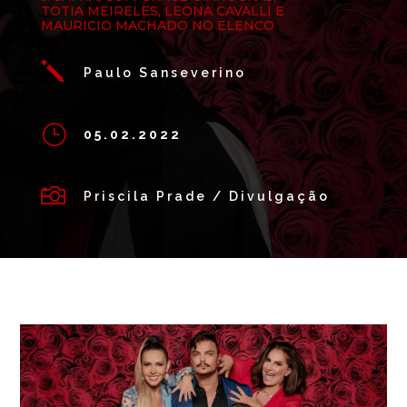
TOTIA MEIRELES, LEONA CAVALLI E
MAURICIO MACHADO NO ELENCO
j
Paulo Sanseverino
}
05.02.2022

Priscila Prade / Divulgação