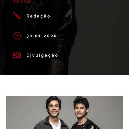
diz o duo
j
Redação
}
30.01.2020

Divulgação