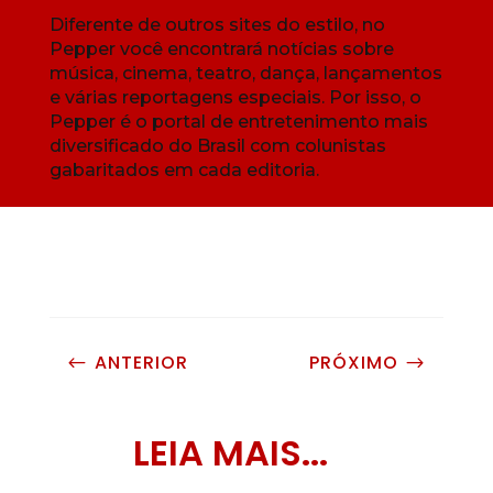
Diferente de outros sites do estilo, no
Pepper você encontrará notícias sobre
música, cinema, teatro, dança, lançamentos
e várias reportagens especiais. Por isso, o
Pepper é o portal de entretenimento mais
diversificado do Brasil com colunistas
gabaritados em cada editoria.
ANTERIOR
PRÓXIMO
#
$
LEIA MAIS...