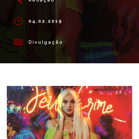
}
04.02.2019

Divulgação