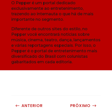
O Pepper é um portal dedicado
exclusivamente ao entretenimento,
trazendo ao internauta o que há de mais
importante no segmento.
Diferente de outros sites do estilo, no
Pepper você encontrará notícias sobre
música, cinema, teatro, dança, lançamentos
e várias reportagens especiais. Por isso, o
Pepper é o portal de entretenimento mais
diversificado do Brasil com colunistas
gabaritados em cada editoria.
ANTERIOR
PRÓXIMO
#
$