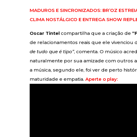
MADUROS E SINCRONIZADOS: BR’OZ ESTRE
CLIMA NOSTÁLGICO E ENTREGA SHOW REPLE
Oscar Tintel
compartilha que a criação de
“
de relacionamentos reais que ele vivenciou 
de tudo que é tipo”
, comenta. O músico acredi
naturalmente por sua amizade com outros a
a música, segundo ele, foi ver de perto hist
maturidade e empatia.
Aperte o play: