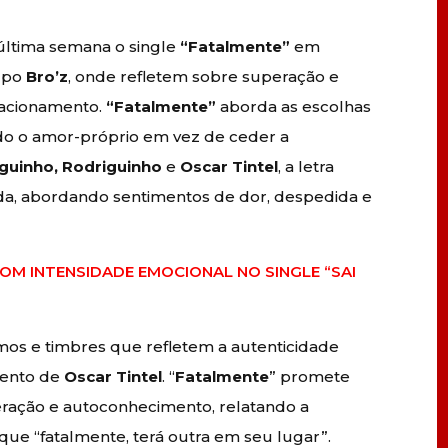
última semana o single
“Fatalmente”
em
rupo
Bro’z
, onde refletem sobre superação e
lacionamento.
“Fatalmente”
aborda as escolhas
do o amor-próprio em vez de ceder a
guinho, Rodriguinho
e
Oscar Tintel
, a letra
da, abordando sentimentos de dor, despedida e
M INTENSIDADE EMOCIONAL NO SINGLE “SAI
mos e timbres que refletem a autenticidade
lento de
Oscar Tintel
. “
Fatalmente
” promete
eração e autoconhecimento, relatando a
ue “fatalmente, terá outra em seu lugar”.