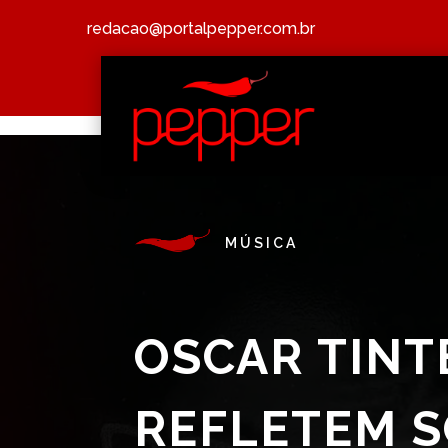
redacao@portalpepper.com.br
MÚSICA
OSCAR TINT
REFLETEM 