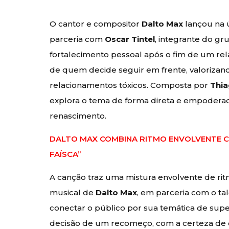
O cantor e compositor
Dalto Max
lançou na 
parceria com
Oscar Tintel
, integrante do g
fortalecimento pessoal após o fim de um re
de quem decide seguir em frente, valorizan
relacionamentos tóxicos. Composta por
Thia
explora o tema de forma direta e empodera
renascimento.
DALTO MAX COMBINA RITMO ENVOLVENTE CO
FAÍSCA”
A canção traz uma mistura envolvente de rit
musical de
Dalto Max
, em parceria com o ta
conectar o público por sua temática de sup
decisão de um recomeço, com a certeza de q