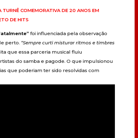
IA TURNÊ COMEMORATIVA DE 20 ANOS EM
TO DE HITS
Fatalmente”
foi influenciada pela observação
de perto.
“Sempre curti misturar ritmos e timbres
ta que essa parceria musical fluiu
rtistas do samba e pagode. O que impulsionou
órias que poderiam ter sido resolvidas com