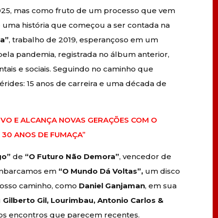
2025, mas como fruto de um processo que vem
uma história que começou a ser contada na
a”
, trabalho de 2019, esperançoso em um
 pela pandemia, registrada no álbum anterior,
ientais e sociais. Seguindo no caminho que
mérides: 15 anos de carreira e uma década de
IVO E ALCANÇA NOVAS GERAÇÕES COM O
: 30 ANOS DE FUMAÇA”
go”
de
“O Futuro Não Demora”
, vencedor de
sembarcamos em
“O Mundo Dá Voltas”,
um disco
nosso caminho, como
Daniel Ganjaman
, em sua
u
Gilberto Gil, Lourimbau, Antonio Carlos &
E os encontros que parecem recentes.