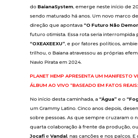
do
BaianaSystem
, emerge neste início de 
sendo maturado há anos. Um novo marco de 
direção que apontava
“O Futuro Não Demor
futuro otimista. Essa rota seria interrompida
“OXEAXEEXU”
, e por fatores políticos, amb
trilhou, o Baiana atravessou as próprias efe
Navio Pirata em 2024.
PLANET HEMP APRESENTA UM MANIFESTO V
ÁLBUM AO VIVO “BASEADO EM FATOS REAIS
No início desta caminhada, a
“Água”
e o
“Fo
um Grammy Latino. Cinco anos depois, de
sobre pessoas. As que sempre cruzaram o 
quarta colaboração à frente da produção, o
Jocafi
e
Vandal
, nas canções e nos palcos. 