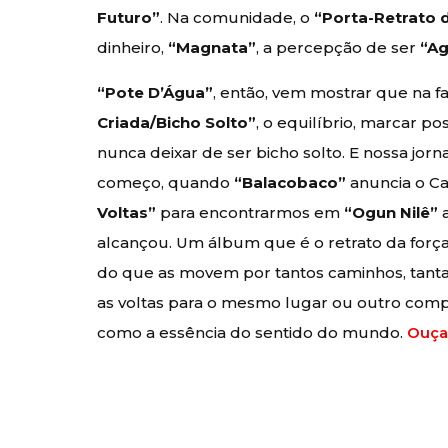
Futuro”
. Na comunidade, o
“Porta-Retrato d
dinheiro,
“Magnata”
, a percepção de ser
“Ag
“Pote D’Água”
, então, vem mostrar que na 
Criada/Bicho Solto”
, o equilíbrio, marcar po
nunca deixar de ser bicho solto. E nossa jor
começo, quando
“Balacobaco”
anuncia o Ca
Voltas”
para encontrarmos em
“Ogun Nilê”
a
alcançou. Um álbum que é o retrato da for
do que as movem por tantos caminhos, tantas
as voltas para o mesmo lugar ou outro comp
como a essência do sentido do mundo.
Ouça 