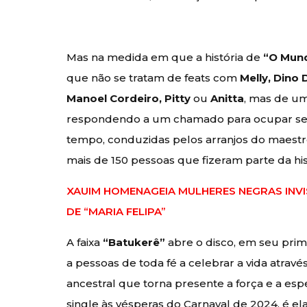
Mas na medida em que a história de
“O Mun
que não se tratam de feats com
Melly, Dino 
Manoel Cordeiro, Pitty
ou
Anitta
, mas de u
respondendo a um chamado para ocupar seu
tempo, conduzidas pelos arranjos do maest
mais de 150 pessoas que fizeram parte da hi
XAUIM HOMENAGEIA MULHERES NEGRAS INVIS
DE “MARIA FELIPA”
A faixa
“Batukerê”
abre o disco, em seu prim
a pessoas de toda fé a celebrar a vida atrav
ancestral que torna presente a força e a e
single às vésperas do Carnaval de 2024, é 