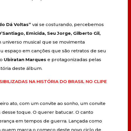
do Dá Voltas”
vai se costurando, percebemos
D’Santiago, Emicida, Seu Jorge, Gilberto Gil,
m universo musical que se movimenta
 espaço em canções que são retratos de seu
ro
Ubiratan Marques
e protagonizadas pelas
stória deste álbum.
IBILIZADAS NA HISTÓRIA DO BRASIL NO CLIPE
eiro ato, com um convite ao sonho, um convite
és desse toque. O querer batucar. O canto
sperança em tempos de guerra. Lançada como
ela quem marca o começo deste novo ciclo de