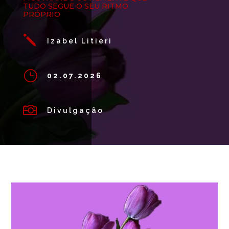
TUDO SEGUE O SEU RITMO
PRÓPRIO
j
Izabel Litieri
}
02.07.2026

Divulgação