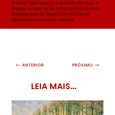
e várias reportagens especiais. Por isso, o
Pepper é o portal de entretenimento mais
diversificado do Brasil com colunistas
gabaritados em cada editoria.
ANTERIOR
PRÓXIMO
#
$
LEIA MAIS...