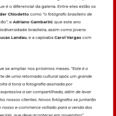
 é o diferencial da galeria. Entre eles estão os
der Chiodetto
como
“o fotógrafo brasileiro de
ção”
, e
Adriano Gambarini
, que este ano
iodiversidade brasileira, assim como jovens
Lucas Landau
, e a capixaba
Carol Vargas
com
eve se ampliar nos próximos meses
. “Este é o
rte de uma retomada cultural após um grande
lta à tona a fotografia assinada por
expressiva a ser compartilhada, além de levar
os nossos clientes. Novos fotógrafos se juntarão
o nosso e-commerce voltado para a venda dos
peciais, que deve acontecer em novembro”
,