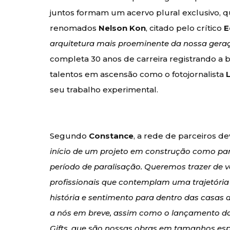
juntos formam um acervo plural exclusivo, que
renomados
Nelson Kon
, citado pelo crítico
E
arquitetura mais proeminente da nossa gera
completa 30 anos de carreira registrando a b
talentos em ascensão como o fotojornalista
seu trabalho experimental.
Segundo
Constance
, a rede de parceiros d
início de um projeto em construção como pa
período de paralisação. Queremos trazer de vo
profissionais que contemplam uma trajetória 
história e sentimento para dentro das casas d
a nós em breve, assim como o lançamento d
Gifts, que são nossas obras em tamanhos es