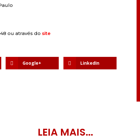
 Paulo
148 ou através do
site
Google+
LinkedIn
LEIA MAIS...