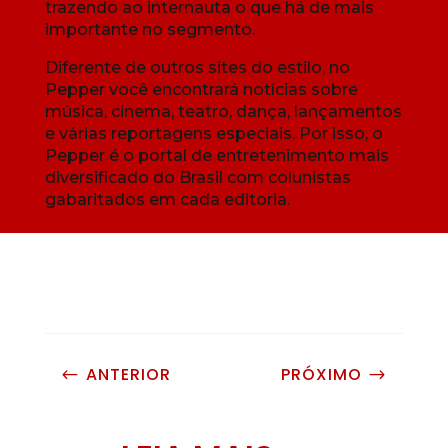
trazendo ao internauta o que há de mais
importante no segmento.
Diferente de outros sites do estilo, no
Pepper você encontrará notícias sobre
música, cinema, teatro, dança, lançamentos
e várias reportagens especiais. Por isso, o
Pepper é o portal de entretenimento mais
diversificado do Brasil com colunistas
gabaritados em cada editoria.
ANTERIOR
PRÓXIMO
#
$