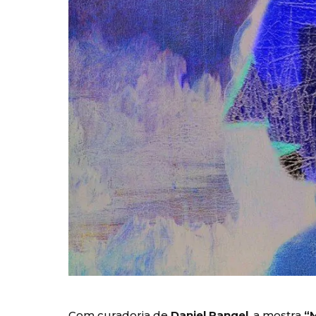
Com curadoria de
Daniel Rangel
, a mostra
“