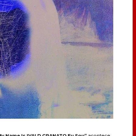
My Name Is IVALD GRANATO Eu Sou”
acontece