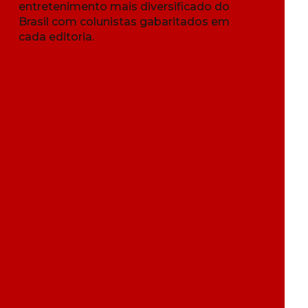
entretenimento mais diversificado do
Brasil com colunistas gabaritados em
cada editoria.