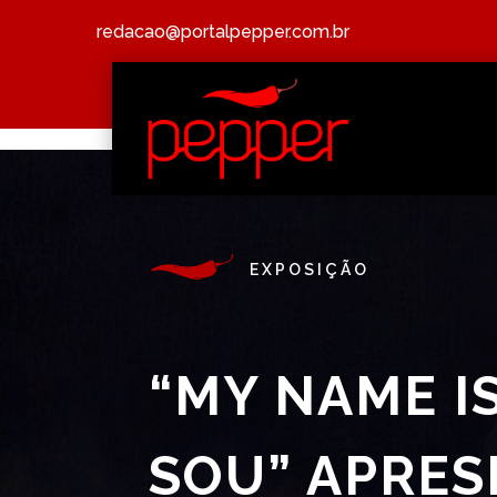
redacao@portalpepper.com.br
EXPOSIÇÃO
“MY NAME I
SOU” APRES