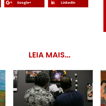
Google+
LinkedIn
LEIA MAIS...