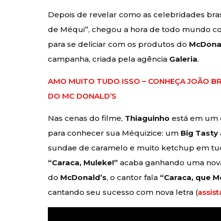
Depois de revelar como as celebridades bra
de Méqui”, chegou a hora de todo mundo co
para se deliciar com os produtos do
McDona
campanha, criada pela agência
Galeria
.
AMO MUITO TUDO ISSO – CONHEÇA JOÃO B
DO MC DONALD’S
Nas cenas do filme,
Thiaguinho
está em um d
para conhecer sua Méquizice: um
Big Tasty
sundae de caramelo e muito ketchup em tudo 
“Caraca, Muleke!”
acaba ganhando uma nova 
do
McDonald’s
, o cantor fala
“Caraca, que M
cantando seu sucesso com nova letra (
assist