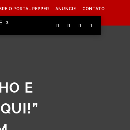
BRE O PORTAL PEPPER
ANUNCIE
CONTATO
S
HO E
QUI!”
M