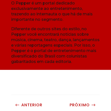
O Pepper é um portal dedicado
exclusivamente ao entretenimento,
trazendo ao internauta o que há de mais
importante no segmento.
Diferente de outros sites do estilo, no
Pepper você encontrará notícias sobre
música, cinema, teatro, dança, lançamentos
e várias reportagens especiais. Por isso, o
Pepper é o portal de entretenimento mais
diversificado do Brasil com colunistas
gabaritados em cada editoria.
ANTERIOR
PRÓXIMO
#
$