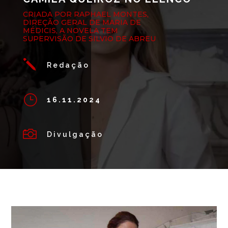
CRIADA POR RAPHAEL MONTES,
DIREÇÃO GERAL DE MARIA DE
MÉDICIS, A NOVELA TEM
SUPERVISÃO DE SILVIO DE ABREU
j
Redação
}
16.11.2024

Divulgação