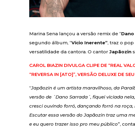
Marina Sena lançou a versão remix de “
Dano
segundo álbum, “
Vício Inerente”
, traz o po
versatilidade da cantora. O cantor
Japãozin
s
CAROL BIAZIN DIVULGA CLIPE DE “REAL VAL
“REVERSA IN [ATO]”, VERSÃO DELUXE DE S
“
Japãozin é um artista maravilhoso, da Paraí
versão de ´Dano Sarrada´, fiquei viciada nela,
cresci ouvindo forró, dançando forró na roça,
Escutar essa versão do Japãozin traz uma me
e eu quero trazer isso pro meu público
”, cont