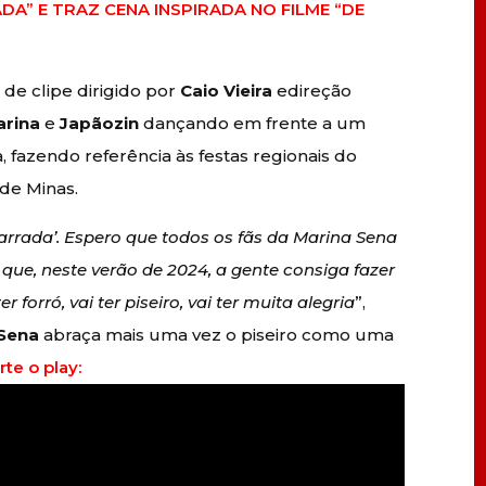
DA” E TRAZ CENA INSPIRADA NO FILME “DE
de clipe dirigido por
Caio Vieira
edireção
arina
e
Japãozin
dançando em frente a um
 fazendo referência às festas regionais do
 de Minas.
Sarrada’. Espero que todos os fãs da Marina Sena
ue, neste verão de 2024, a gente consiga fazer
 forró, vai ter piseiro, vai ter muita alegria
”,
 Sena
abraça mais uma vez o piseiro como uma
te o play: