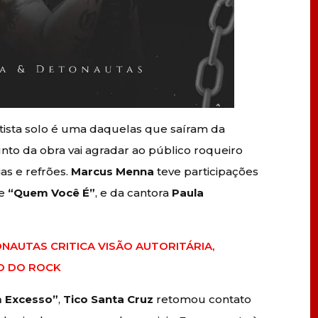
ista solo é uma daquelas que saíram da
nto da obra vai agradar ao público roqueiro
as e refrões.
Marcus Menna
teve participações
le
“Quem Você É”
, e da cantora
Paula
NAUTAS CRITICA VISÃO AUTORITÁRIA,
O DO ROCK
 Excesso”
,
Tico Santa Cruz
retomou contato