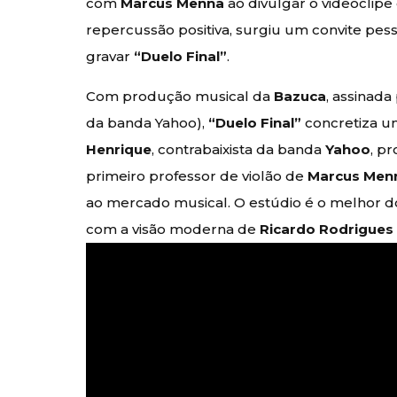
com
Marcus Menna
ao divulgar o videoclipe
repercussão positiva, surgiu um convite pes
gravar
“Duelo Final”
.
Com produção musical da
Bazuca
, assinada
da banda Yahoo),
“Duelo Final”
concretiza u
Henrique
, contrabaixista da banda
Yahoo
, p
primeiro professor de violão de
Marcus Men
ao mercado musical. O estúdio é o melhor d
com a visão moderna de
Ricardo Rodrigues