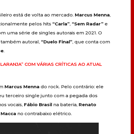
leiro está de volta ao mercado.
Marcus Menna
,
cionalmente pelos hits
“Carla”
,
“Sem Radar”
e
om uma série de singles autorais em 2021. O
, também autoral,
“Duelo Final”
, que conta com
be
.
LARANJA” COM VÁRIAS CRÍTICAS AO ATUAL
am
Marcus Menna
do rock. Pelo contrário: ele
eu terceiro single junto com a pegada dos
os vocais,
Fábio Brasil
na bateria,
Renato
 Macca
no contrabaixo elétrico.