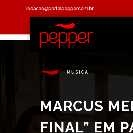
redacao@portalpepper.com.br
MÚSICA
MARCUS ME
FINAL” EM 