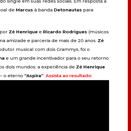
 do single em suas redes sociais. Em resposta à
soal de
Marcus
à banda
Detonautas
para
 por
Zé Henrique
e
Ricardo Rodrigues
(músicos
ma amizade e parceria de mais de 20 anos.
Zé
rodutor musical com dois Grammys, foi o
na
e um grande incentivador para o seu retorno
os dois mundos: a experiência de
Zé Henrique
– o eterno
“Aspira”
.
Assista ao resultado: