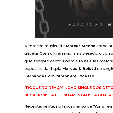
A terceira música de
Marcus Menna
como art
gaveta. Com um arranjo mais pesado, o conju
que sempre cantou bem alto as suas melodi
especiais da dupla
Marcos & Belutti
no sing
Fernandes
, em
“Amor em Excesso”
.
“ROQUEIRO REAÇA” NOVO SINGLE DOS DETO
NEGACIONISTA E FUNDAMENTALISTA DENTR
Recentemente, no lançamento de
“Amor em