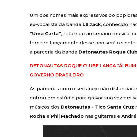
Um dos nomes mais expressivos do pop brasi
ex-vocalista da banda
LS Jack
, conhecido na
“Uma Carta”
, retornou ao cenário musical c
terceiro lançamento desse ano será o single
a parceria da banda
Detonautas Roque Clu
DETONAUTAS ROQUE CLUBE LANÇA “ÁLBUM 
GOVERNO BRASILEIRO
As parcerias com o sertanejo não distanciar
entrou em estúdio para gravar sua voz em s
músicos dos
Detonautas
–
Tico Santa Cruz
n
Rocha
e
Phil Machado
nas guitarras e
André