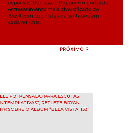
especiais. Por isso, o Pepper é o portal de
entretenimento mais diversificado do
Brasil com colunistas gabaritados em
cada editoria.
PRÓXIMO
$