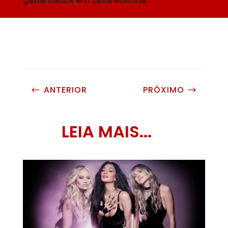
gabaritados em cada editoria.
ANTERIOR
PRÓXIMO
#
$
LEIA MAIS...