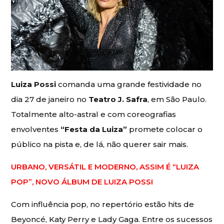
Luiza Possi
comanda uma grande festividade no
dia 27 de janeiro no
Teatro J. Safra
, em São Paulo.
Totalmente alto-astral e com coreografias
envolventes
“Festa da Luiza”
promete colocar o
público na pista e, de lá, não querer sair mais.
URBANO, VERSÁTIL E MODERNO, ASSIM É “LUIZA
POP”, NOVO ÁLBUM DE LUIZA POSSI
Com influência pop, no repertório estão hits de
Beyoncé, Katy Perry e Lady Gaga. Entre os sucessos