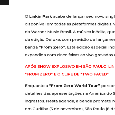
O
Linkin Park
acaba de lançar seu novo sing
disponível em todas as plataformas digitais,
da Warner Music Brasil. A música inédita, q
da edição Deluxe, com previsão de lançamen
banda
“From Zero”
. Esta edição especial in
expandida com cinco faixas ao vivo gravadas
APÓS SHOW EXPLOSIVO EM SÃO PAULO, LI
“FROM ZERO” E O CLIPE DE “TWO FACED”
Enquanto a
“From Zero World Tour”
percor
detalhes das apresentações na América do Su
ingressos. Nesta agenda, a banda promete re
em Curitiba (5 de novembro), São Paulo (8 d