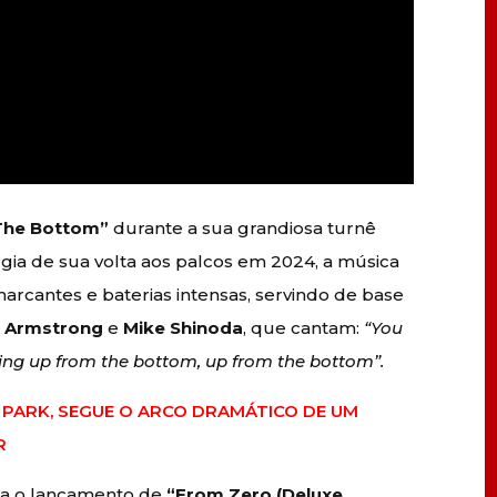
The Bottom”
durante a sua grandiosa turnê
gia de sua volta aos palcos em 2024, a música
arcantes e baterias intensas, servindo de base
y Armstrong
e
Mike Shinoda
, que cantam:
“You
ing up from the bottom, up from the bottom”.
N PARK, SEGUE O ARCO DRAMÁTICO DE UM
NAR
ra o lançamento de
“From Zero
(Deluxe