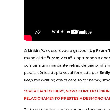
O
Linkin Park
escreveu e gravou
“Up From 
mundial de
“From Zero”
. Capturando a ener
combina um marcante refrão de piano, riffs m
para a icônica dupla vocal formada por
Emil
keep me waiting down here so far below, star
“OVER EACH OTHER”, NOVO CLIPE DO LINKI
RELACIONAMENTO PRESTES A DESMORO
Todo esse entusiasmo prepara o terreno pa