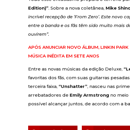
Edition)”
. Sobre a nova coletânea,
Mike Shin
incrível recepção de ‘From Zero’. Este novo c
entre a banda e os fãs têm sido muito mais 
ouvirem”.
APÓS ANUNCIAR NOVO ÁLBUM, LINKIN PARK 
MÚSICA INÉDITA EM SETE ANOS
Entre as novas músicas da edição Deluxe,
“L
favoritas dos fãs, com suas guitarras pesadas
terceira faixa,
“Unshatter”
, nasceu nas prime
arrebatadores de
Emily Armstrong
no meio 
possível alcançar juntos, de acordo com a b