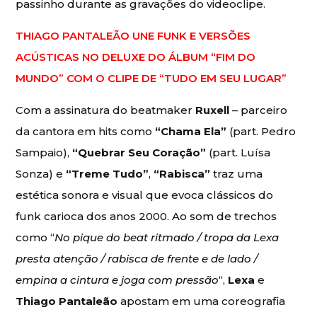
passinho durante as gravações do videoclipe.
THIAGO PANTALEÃO UNE FUNK E VERSÕES
ACÚSTICAS NO DELUXE DO ÁLBUM “FIM DO
MUNDO” COM O CLIPE DE “TUDO EM SEU LUGAR”
Com a assinatura do beatmaker
Ruxell
– parceiro
da cantora em hits como
“Chama Ela”
(part. Pedro
Sampaio),
“Quebrar Seu Coração”
(part. Luísa
Sonza) e
“Treme Tudo”
,
“Rabisca”
traz uma
estética sonora e visual que evoca clássicos do
funk carioca dos anos 2000. Ao som de trechos
como “
No pique do beat ritmado / tropa da Lexa
presta atenção / rabisca de frente e de lado /
empina a cintura e joga com pressão
“,
Lexa
e
Thiago Pantaleão
apostam em uma coreografia