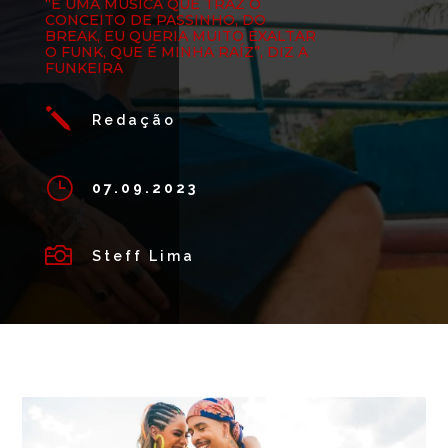
“É UMA MÚSICA QUE TRAZ O
CONCEITO DE PASSINHO, DO
BREAK, EU QUERIA MUITO EXALTAR
O FUNK, QUE É MINHA RAÍZ”, DIZ A
FUNKEIRA
j
Redação
}
07.09.2023

Steff Lima