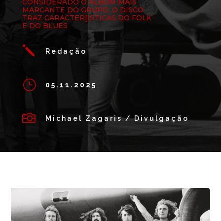
CONSIDERADO O ÁLBUM MAIS
MARCANTE DO GRUPO, O DISCO
TRAZ CARACTER[ISTICAS DO FOLK
E DO BLUES
j
Redação
}
05.11.2025

Michael Zagaris / Divulgação