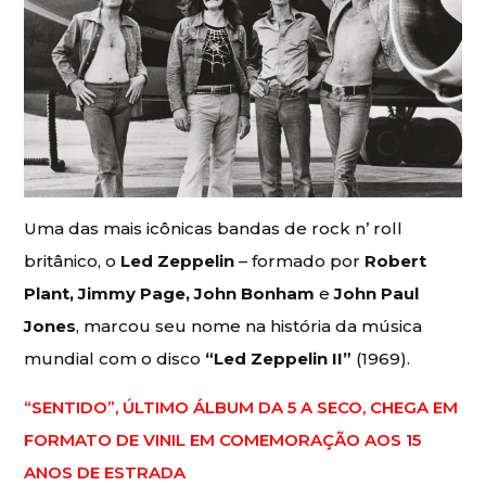
Uma das mais icônicas bandas de rock n’ roll
britânico, o
Led Zeppelin
– formado por
Robert
Plant, Jimmy Page, John Bonham
e
John Paul
Jones
, marcou seu nome na história da música
mundial com o disco
“Led Zeppelin II”
(1969).
“SENTIDO”, ÚLTIMO ÁLBUM DA 5 A SECO, CHEGA EM
FORMATO DE VINIL EM COMEMORAÇÃO AOS 15
ANOS DE ESTRADA