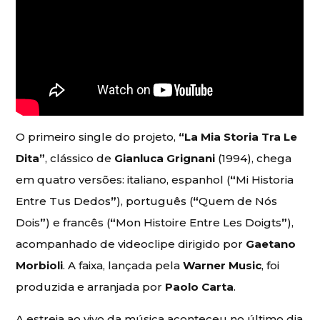
O primeiro single do projeto,
“
La Mia Storia Tra Le
Dita
”
, clássico de
Gianluca Grignani
(1994), chega
em quatro versões: italiano, espanhol (
“
Mi Historia
Entre Tus Dedos
”
), português (
“
Quem de Nós
Dois
”
) e francês (
“
Mon Histoire Entre Les Doigts
”
),
acompanhado de videoclipe dirigido por
Gaetano
Morbioli
. A faixa, lançada pela
Warner Music
, foi
produzida e arranjada por
Paolo Carta
.
A estreia ao vivo da música aconteceu no último dia