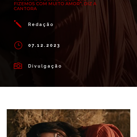
FIZEMOS COM MUITO AMOR”, DIZ A
CANTORA
j
Redação
}
07.12.2023

Divulgação