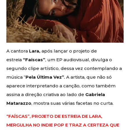
A cantora
Lara,
após lançar o projeto de
estreia
“Faíscas”
, um EP audiovisual, divulga o
segundo clipe artístico, dessa vez contemplando a
música “
Pela Última Vez”
.
A artista, que não só
aparece interpretando a canção, como também
assina a direção criativa ao lado de
Gabriela
Matarazzo
, mostra suas várias facetas no curta.
“FAÍSCAS”, PROJETO DE ESTREIA DE LARA,
MERGULHA NO INDIE POP E TRAZ A CERTEZA QUE