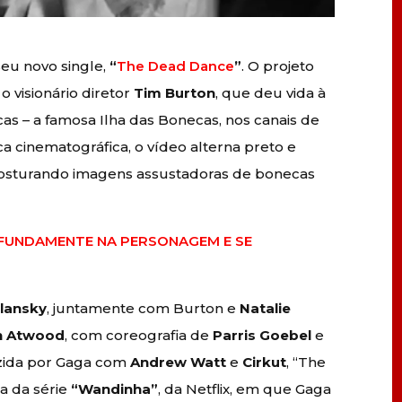
seu novo single,
“
The Dead Dance
”
. O projeto
o visionário diretor
Tim Burton
, que deu vida à
as – a famosa Ilha das Bonecas, nos canais de
a cinematográfica, o vídeo alterna preto e
 costurando imagens assustadoras de bonecas
FUNDAMENTE NA PERSONAGEM E SE
olansky
, juntamente com Burton e
Natalie
n Atwood
, com coreografia de
Parris Goebel
e
zida por Gaga com
Andrew Watt
e
Cirkut
, “The
a da série
“Wandinha”
, da Netflix, em que Gaga