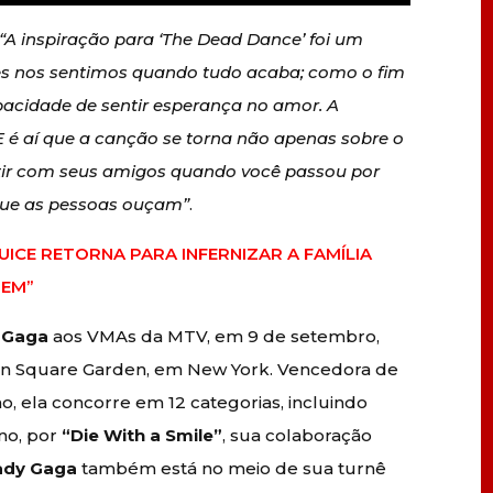
“A inspiração para ‘The Dead Dance’ foi um
zes nos sentimos quando tudo acaba; como o fim
cidade de sentir esperança no amor. A
E é aí que a canção se torna não apenas sobre o
rtir com seus amigos quando você passou por
a que as pessoas ouçam”
.
JUICE RETORNA PARA INFERNIZAR A FAMÍLIA
TEM”
e
Gaga
aos VMAs da MTV, em 9 de setembro,
son Square Garden, em New York. Vencedora de
o, ela concorre em 12 categorias, incluindo
Ano, por
“Die With a Smile”
, sua colaboração
ady Gaga
também está no meio de sua turnê