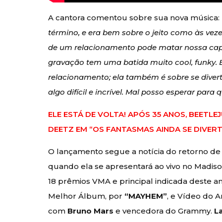
A cantora comentou sobre sua nova música:
término, e era bem sobre o jeito como às ve
de um relacionamento pode matar nossa capa
gravação tem uma batida muito cool, funky. 
relacionamento; ela também é sobre se dive
algo difícil e incrível. Mal posso esperar par
ELE ESTÁ DE VOLTA! APÓS 35 ANOS, BEETLE
DEETZ EM “OS FANTASMAS AINDA SE DIVER
O lançamento segue a notícia do retorno d
quando ela se apresentará ao vivo no Madi
18 prêmios VMA e principal indicada deste an
Melhor Álbum, por
“MAYHEM”
, e Vídeo do 
com
Bruno Mars
e vencedora do Grammy.
L