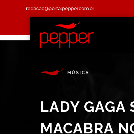
redacao@portalpepper.com.br
MÚSICA
LADY GAGA 
MACABRA NO