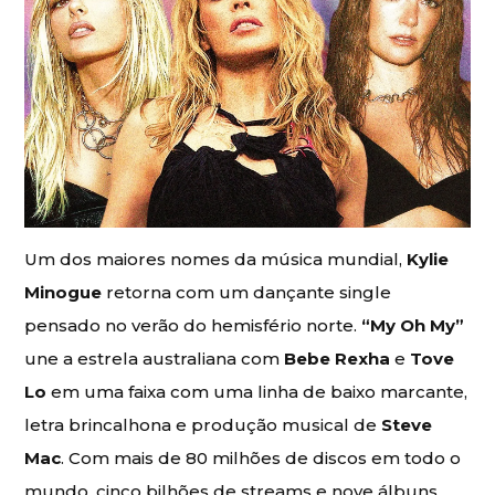
Um dos maiores nomes da música mundial,
Kylie
Minogue
retorna com um dançante single
pensado no verão do hemisfério norte.
“My Oh My”
une a estrela australiana com
Bebe Rexha
e
Tove
Lo
em uma faixa com uma linha de baixo marcante,
letra brincalhona e produção musical de
Steve
Mac
. Com mais de 80 milhões de discos em todo o
mundo, cinco bilhões de streams e nove álbuns