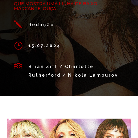
QUE MOSTRA UMA LINHA DE BAIXO
MARCANTE. OUÇA
j
Redação
}
15.07.2024

Brian Ziff / Charlotte
Rutherford / Nikola Lamburov