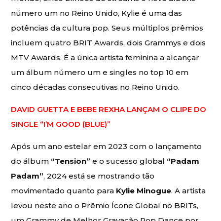
número um no Reino Unido, Kylie é uma das
potências da cultura pop. Seus múltiplos prêmios
incluem quatro BRIT Awards, dois Grammys e dois
MTV Awards. É a única artista feminina a alcançar
um álbum número um e singles no top 10 em
cinco décadas consecutivas no Reino Unido.
DAVID GUETTA E BEBE REXHA LANÇAM O CLIPE DO
SINGLE “I’M GOOD (BLUE)”
Após um ano estelar em 2023 com o lançamento
do álbum
“Tension”
e o sucesso global
“Padam
Padam”
, 2024 está se mostrando tão
movimentado quanto para
Kylie Minogue
. A artista
levou neste ano o Prêmio Ícone Global no BRITs,
um Grammy de Melhor Gravação Pop Dance por