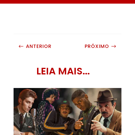
ANTERIOR
PRÓXIMO
#
$
LEIA MAIS...