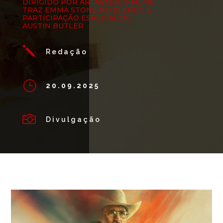
DIRIGIDO POR ARI ASTER, O FILME
TRAZ EMMA STONE NO ELENCO E
PARTICIPAÇÃO ESPECIAL DE
AUSTIN BUTLER
j
Redação
}
20.09.2025

Divulgação