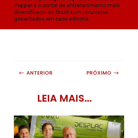
Pepper é o portal de entretenimento mais
diversificado do Brasil com colunistas
gabaritados em cada editoria.
ANTERIOR
PRÓXIMO
#
$
LEIA MAIS...