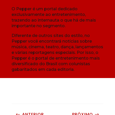
O Pepper é um portal dedicado
exclusivamente ao entretenimento,
trazendo ao internauta o que há de mais
importante no segmento.
Diferente de outros sites do estilo, no
Pepper você encontrará notícias sobre
música, cinema, teatro, dança, lançamentos
e várias reportagens especiais. Por isso, o
Pepper é o portal de entretenimento mais
diversificado do Brasil com colunistas
gabaritados em cada editoria.
ANTERIOR
PRÓXIMO
#
$