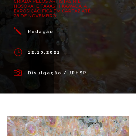
CRIADA PELOS ARTISTAS RIE
HOSOKAI E TAKASHI KAWADA, A
EXPOSIÇÃO FICA EM CARTAZ ATÉ
28 DE NOVEMBRO
j
Redação
}
12.10.2021

Divulgação / JPHSP