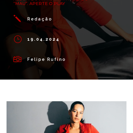
“MAU”. APERTE O PLAY
j
Redação
}
19.04.2024

Felipe Rufino