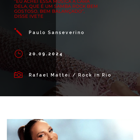
“EU ACHEI ESSA MÚSICA A CARA
DELA, QUE É UM SAMBA ROCK BEM
GOSTOSO, BEM BALANÇADO”,
DISSE IVETE
j
Paulo Sanseverino
}
20.09.2024

Rafael Mattei / Rock in Rio