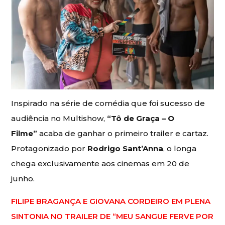
Inspirado na série de comédia que foi sucesso de
audiência no Multishow,
“Tô de Graça – O
Filme”
acaba de ganhar o primeiro trailer e cartaz.
Protagonizado por
Rodrigo Sant’Anna
, o longa
chega exclusivamente aos cinemas em 20 de
junho.
FILIPE BRAGANÇA E GIOVANA CORDEIRO EM PLENA
SINTONIA NO TRAILER DE “MEU SANGUE FERVE POR