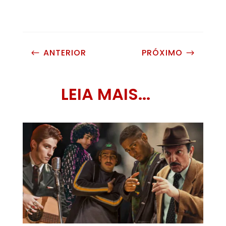
ANTERIOR
PRÓXIMO
#
$
LEIA MAIS...