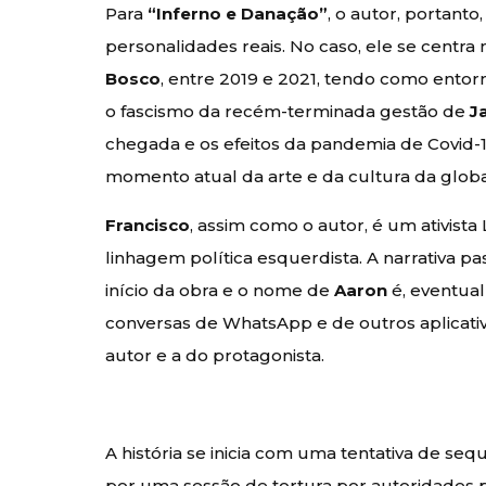
Para
“Inferno e Danação”
, o autor, portant
personalidades reais. No caso, ele se centr
Bosco
, entre 2019 e 2021, tendo como entorn
o fascismo da recém-terminada gestão de
J
chegada e os efeitos da pandemia de Covid-19
momento atual da arte e da cultura da glo
Francisco
, assim como o autor, é um ativista
linhagem política esquerdista. A narrativa pa
início da obra e o nome de
Aaron
é, eventua
conversas de WhatsApp e de outros aplicativ
autor e a do protagonista.
A história se inicia com uma tentativa de se
por uma sessão de tortura por autoridades pol