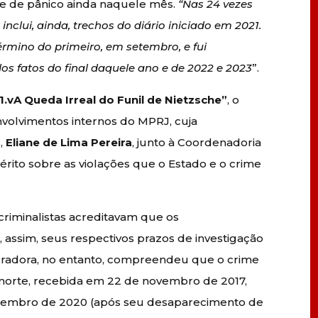
ise de pânico ainda naquele mês.
“Nas 24 vezes
inclui, ainda, trechos do diário iniciado em 2021.
érmino do primeiro, em setembro, e fui
s fatos do final daquele ano e de 2022 e 2023
”.
1.vA Queda Irreal do Funil de Nietzsche”
, o
volvimentos internos do MPRJ, cuja
s,
Eliane de Lima Pereira
, junto à Coordenadoria
rito sobre as violações que o Estado e o crime
criminalistas acreditavam que os
 assim, seus respectivos prazos de investigação
curadora, no entanto, compreendeu que o crime
morte, recebida em 22 de novembro de 2017,
dezembro de 2020 (após seu desaparecimento de