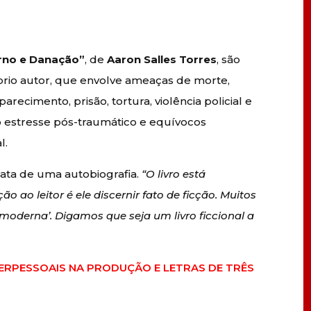
erno e Danação”
, de
Aaron Salles Torres
, são
prio autor, que envolve ameaças de morte,
arecimento, prisão, tortura, violência policial e
do estresse pós-traumático e equívocos
l.
trata de uma autobiografia.
“O livro está
o ao leitor é ele discernir fato de ficção. Muitos
oderna’. Digamos que seja um livro ficcional a
TERPESSOAIS NA PRODUÇÃO E LETRAS DE TRÊS