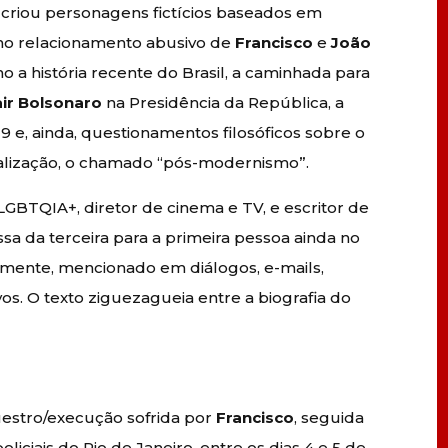
o, criou personagens fictícios baseados em
a no relacionamento abusivo de
Francisco
e
João
o a história recente do Brasil, a caminhada para
air Bolsonaro
na Presidência da República, a
 e, ainda, questionamentos filosóficos sobre o
balização, o chamado “pós-modernismo”.
 LGBTQIA+, diretor de cinema e TV, e escritor de
ssa da terceira para a primeira pessoa ainda no
lmente, mencionado em diálogos, e-mails,
os. O texto ziguezagueia entre a biografia do
questro/execução sofrida por
Francisco
, seguida
iciais do Rio de Janeiro, entre os dias 4 e 5 de