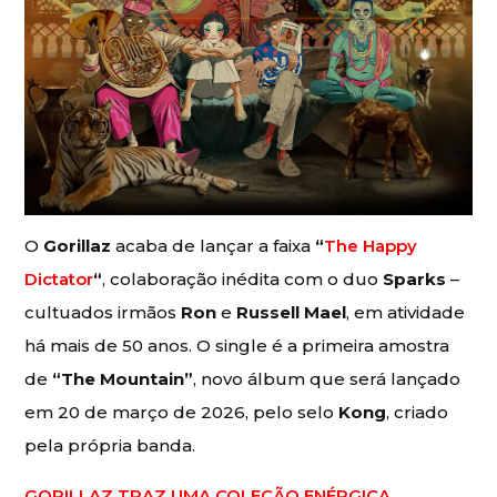
O
Gorillaz
acaba de lançar a faixa
“
The Happy
Dictator
“
, colaboração inédita com o duo
Sparks
–
cultuados irmãos
Ron
e
Russell Mael
, em atividade
há mais de 50 anos. O single é a primeira amostra
de
“The Mountain”
, novo álbum que será lançado
em 20 de março de 2026, pelo selo
Kong
, criado
pela própria banda.
GORILLAZ TRAZ UMA COLEÇÃO ENÉRGICA,