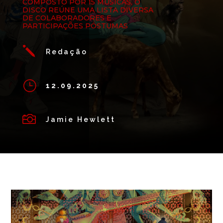
COMPOSTO POR 15 MÚSICAS, O
DISCO REÚNE UMA LISTA DIVERSA
DE COLABORADORES E
PARTICIPAÇÕES PÓSTUMAS
j
Redação
}
12.09.2025

Jamie Hewlett