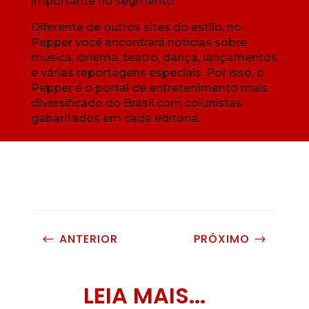
importante no segmento.
Diferente de outros sites do estilo, no
Pepper você encontrará notícias sobre
música, cinema, teatro, dança, lançamentos
e várias reportagens especiais. Por isso, o
Pepper é o portal de entretenimento mais
diversificado do Brasil com colunistas
gabaritados em cada editoria.
ANTERIOR
PRÓXIMO
#
$
LEIA MAIS...