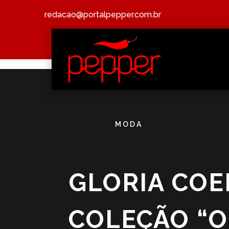
redacao@portalpepper.com.br
MODA
GLORIA COE
COLEÇÃO “O