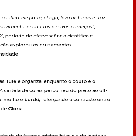
ético: ele parte, chega, leva histórias e traz
e movimento, encontros e novos começos”
,
IX, período de efervescência científica e
ção explorou os cruzamentos
aneidade
.
s, tule e organza, enquanto o couro e o
 A cartela de cores percorreu do preto ao off-
vermelho e bordô, reforçando o contraste entre
a de
Gloria
.
nharia de formas minimalistas e a delicadeza