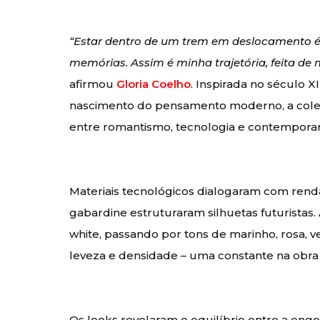
“Estar dentro de um trem em deslocamento é po
memórias. Assim é minha trajetória, feita d
afirmou
Gloria Coelho
. Inspirada no século X
nascimento do pensamento moderno, a cole
entre romantismo, tecnologia e contempor
Materiais tecnológicos dialogaram com renda
gabardine estruturaram silhuetas futuristas.
white, passando por tons de marinho, rosa, 
leveza e densidade – uma constante na obr
Os looks revelaram o equilíbrio entre a enge