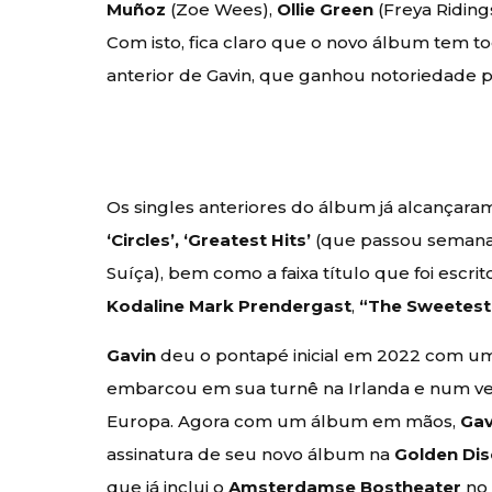
Muñoz
(Zoe Wees),
Ollie Green
(Freya Riding
Com isto, fica claro que o novo álbum tem to
anterior de Gavin, que ganhou notoriedade p
Os singles anteriores do álbum já alcançar
‘Circles’, ‘Greatest Hits’
(que passou semanas 
Suíça), bem como a faixa título que foi escr
Kodaline Mark Prendergast
,
“The Sweetest
Gavin
deu o pontapé inicial em 2022 com u
embarcou em sua turnê na Irlanda e num verã
Europa. Agora com um álbum em mãos,
Gav
assinatura de seu novo álbum na
Golden Dis
que já inclui o
Amsterdamse Bostheater
no 