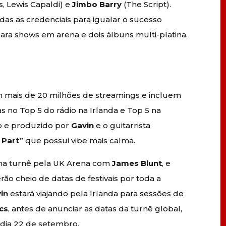
s, Lewis Capaldi) e
Jimbo Barry
(The Script).
das as credenciais para igualar o sucesso
ara shows em arena e dois álbuns multi-platina.
am mais de 20 milhões de streamings e incluem
no Top 5 do rádio na Irlanda e Top 5 na
ito e produzido por
Gavin
e o guitarrista
 Part”
que possui vibe mais calma.
ma turnê pela UK Arena com
James Blunt
, e
o cheio de datas de festivais por toda a
in
estará viajando pela Irlanda para sessões de
cs
, antes de anunciar as datas da turnê global,
dia 22 de setembro.