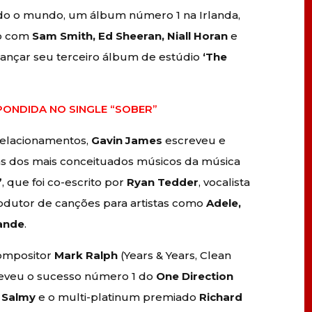
odo o mundo, um álbum número 1 na Irlanda,
vo com
Sam Smith, Ed Sheeran, Niall Horan
e
lançar seu terceiro álbum de estúdio
‘The
PONDIDA NO SINGLE “SOBER”
 relacionamentos,
Gavin James
escreveu e
s dos mais conceituados músicos da música
”
, que foi co-escrito por
Ryan Tedder
, vocalista
rodutor de canções para artistas como
Adele,
rande
.
ompositor
Mark Ralph
(Years & Years, Clean
reveu o sucesso número 1 do
One Direction
e Salmy
e o multi-platinum premiado
Richard