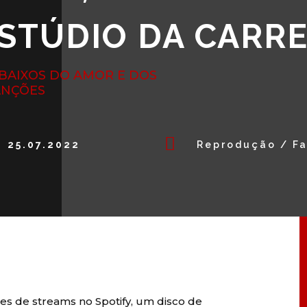
STÚDIO DA CARRE
 BAIXOS DO AMOR E DOS
ANÇÕES

25.07.2022
Reprodução / F
ões de streams no Spotify, um disco de