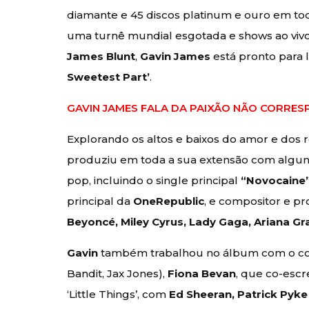
diamante e 45 discos platinum e ouro em t
uma turnê mundial esgotada e shows ao vi
James Blunt
,
Gavin James
está pronto para 
Sweetest Part’
.
GAVIN JAMES FALA DA PAIXÃO NÃO CORRES
Explorando os altos e baixos do amor e dos
produziu em toda a sua extensão com algun
pop, incluindo o single principal
“Novocaine
principal da
OneRepublic
, e compositor e p
Beyoncé, Miley Cyrus, Lady Gaga, Ariana G
Gavin
também trabalhou no álbum com o c
Bandit, Jax Jones),
Fiona Bevan
, que co-esc
‘Little Things’, com
Ed Sheeran, Patrick Pyk