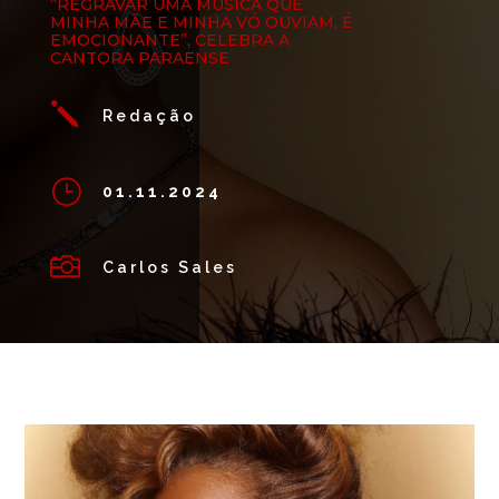
“REGRAVAR UMA MÚSICA QUE
MINHA MÃE E MINHA VÓ OUVIAM, É
EMOCIONANTE”, CELEBRA A
CANTORA PARAENSE
j
Redação
}
01.11.2024

Carlos Sales