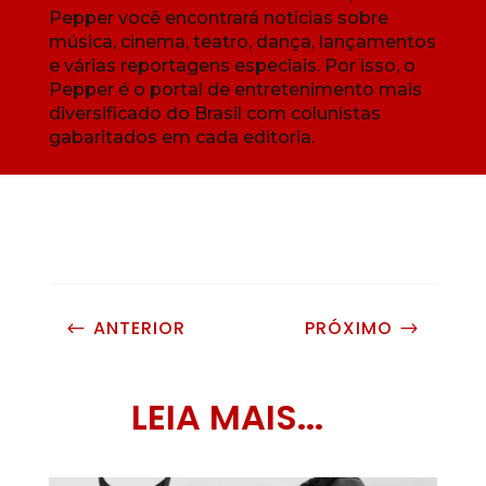
Pepper você encontrará notícias sobre
música, cinema, teatro, dança, lançamentos
e várias reportagens especiais. Por isso, o
Pepper é o portal de entretenimento mais
diversificado do Brasil com colunistas
gabaritados em cada editoria.
ANTERIOR
PRÓXIMO
#
$
LEIA MAIS...