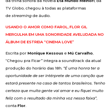
da trilha sonora da novela
Êta Mundo Melhor!
, da
TV Globo, chegou à todas as plataformas
de
streaming
de áudio.
USANDO O AMOR COMO FAROL, FLOR GIL
MERGULHA EM UMA SONORIDADE AVELUDADA NO
ÁLBUM DE ESTREIA “CINEMA LOVE”
Escrita por
Monique Kessous
e
Mú Carvalho
,
“Chegou pra Ficar” integra a soundtrack da atual
produção do horário das 18h.
“É uma honra ter a
oportunidade de ser intérprete de uma canção que
estará presente na casa de tantos brasileiros. Tenho
certeza que muita gente vai amar e eu fiquei muito
feliz com o resultado da minha voz nessa faixa”
,
conta
Flor
.