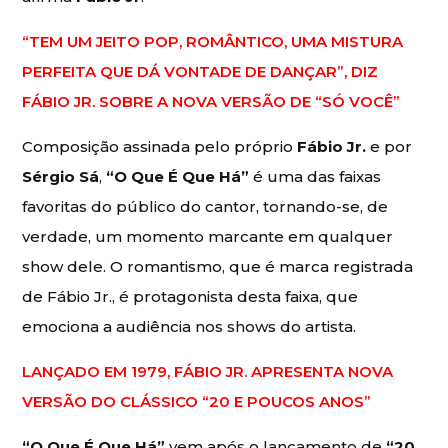
“TEM UM JEITO POP, ROMÂNTICO, UMA MISTURA
PERFEITA QUE DÁ VONTADE DE DANÇAR”, DIZ
FÁBIO JR. SOBRE A NOVA VERSÃO DE “SÓ VOCÊ”
Composição assinada pelo próprio
Fábio Jr.
e por
Sérgio Sá
,
“O Que É Que Há”
é uma das faixas
favoritas do público do cantor, tornando-se, de
verdade, um momento marcante em qualquer
show dele. O romantismo, que é marca registrada
de Fábio Jr., é protagonista desta faixa, que
emociona a audiência nos shows do artista.
LANÇADO EM 1979, FÁBIO JR. APRESENTA NOVA
VERSÃO DO CLÁSSICO “20 E POUCOS ANOS”
“O Que É Que Há”
vem após o lançamento de
“20