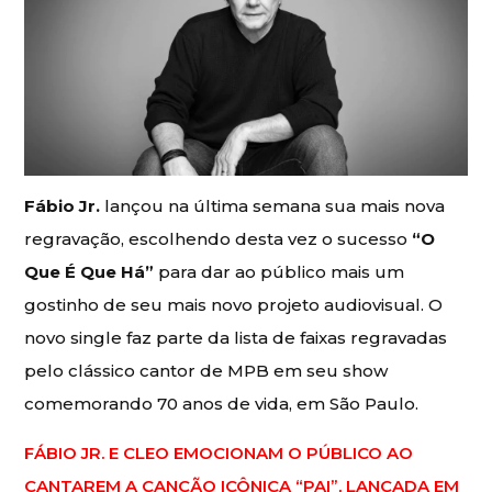
Fábio Jr.
lançou na última semana sua mais nova
regravação, escolhendo desta vez o sucesso
“O
Que É Que Há”
para dar ao público mais um
gostinho de seu mais novo projeto audiovisual. O
novo single faz parte da lista de faixas regravadas
pelo clássico cantor de MPB em seu show
comemorando 70 anos de vida, em São Paulo.
FÁBIO JR. E CLEO EMOCIONAM O PÚBLICO AO
CANTAREM A CANÇÃO ICÔNICA “PAI”, LANÇADA EM