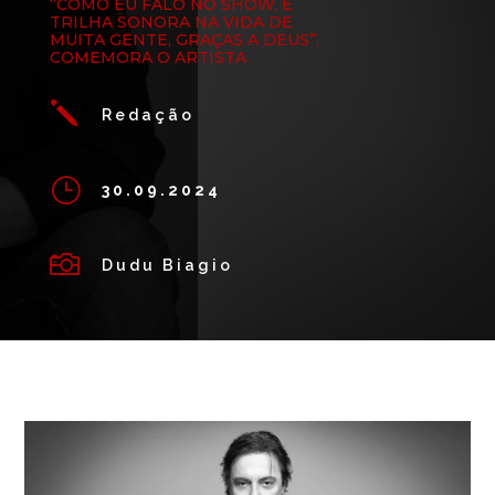
“COMO EU FALO NO SHOW, É
TRILHA SONORA NA VIDA DE
MUITA GENTE, GRAÇAS A DEUS”,
COMEMORA O ARTISTA
j
Redação
}
30.09.2024

Dudu Biagio