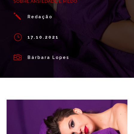
SOBRE ANSIEDADE E MEDO
j
Redação
}
17.10.2021

Bárbara Lopes