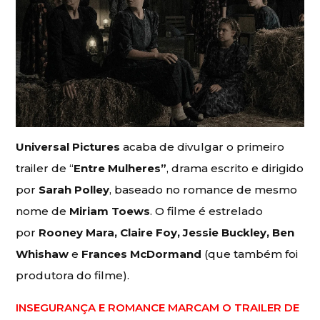
Universal Pictures
acaba de divulgar o primeiro
trailer de “
Entre Mulheres”
, drama escrito e dirigido
por
Sarah Polley
, baseado no romance de mesmo
nome de
Miriam Toews
. O filme é estrelado
por
Rooney Mara, Claire Foy, Jessie Buckley, Ben
Whishaw
e
Frances McDormand
(que também foi
produtora do filme).
INSEGURANÇA E ROMANCE MARCAM O TRAILER DE