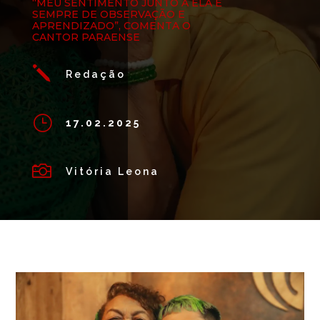
“MEU SENTIMENTO JUNTO A ELA É
SEMPRE DE OBSERVAÇÃO E
APRENDIZADO”, COMENTA O
CANTOR PARAENSE
j
Redação
}
17.02.2025

Vitória Leona