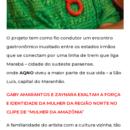
O projeto tem como fio condutor um encontro
gastronômico inusitado entre os estados irmãos
que se conectam por uma linha de trem que liga
Marabá – cidade do sudeste paraense,
onde
AQNO
viveu a maior parte de sua vida – a São
Luís, capital do Maranhão.
GABY AMARANTOS E ZAYNARA EXALTAM A FORÇA
E IDENTIDADE DA MULHER DA REGIÃO NORTE NO
CLIPE DE “MULHER DA AMAZÔNIA”
A familiaridade do artista com a cultura vizinha, tão