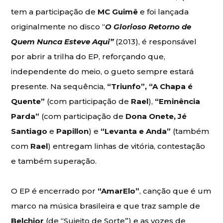
tem a participação de
MC Guimê
e foi lançada
originalmente no disco “
O Glorioso Retorno de
Quem Nunca Esteve Aqui”
(2013), é responsável
por abrir a trilha do EP, reforçando que,
independente do meio, o gueto sempre estará
presente. Na sequência,
“Triunfo”, “A Chapa é
Quente”
(com participação de
Rael
),
“Eminência
Parda”
(com participação de
Dona Onete, Jé
Santiago
e
Papillon
) e
“Levanta e Anda”
(também
com
Rael
) entregam linhas de vitória, contestação
e também superação.
O EP é encerrado por
“AmarElo”
, canção que é um
marco na música brasileira e que traz sample de
Belchior
(de “Sujeito de Sorte”) e as vozes de