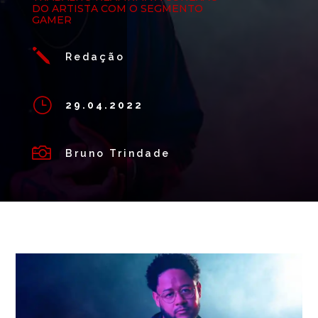
DO ARTISTA COM O SEGMENTO
GAMER
j
Redação
}
29.04.2022

Bruno Trindade