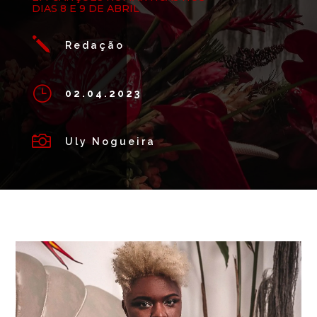
DIAS 8 E 9 DE ABRIL
j
Redação
}
02.04.2023

Uly Nogueira