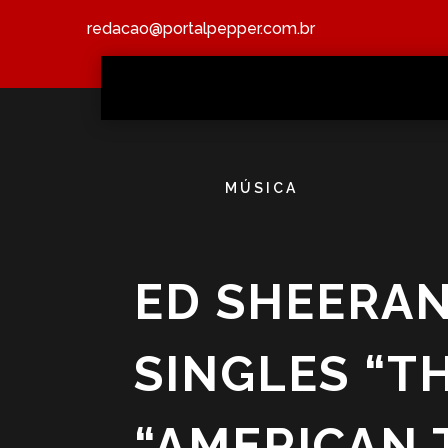
redacao@portalpepper.com.br
MÚSICA
ED SHEERAN
SINGLES “TH
“AMERICAN 