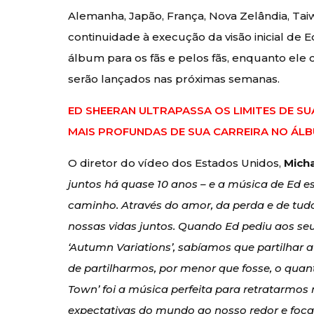
Alemanha, Japão, França, Nova Zelândia, Taiw
continuidade à execução da visão inicial de
álbum para os fãs e pelos fãs, enquanto ele 
serão lançados nas próximas semanas.
ED SHEERAN ULTRAPASSA OS LIMITES DE S
MAIS PROFUNDAS DE SUA CARREIRA NO ÁL
O diretor do vídeo dos Estados Unidos,
Mich
juntos há quase 10 anos – e a música de Ed 
caminho. Através do amor, da perda e de tudo
nossas vidas juntos. Quando Ed pediu aos se
‘Autumn Variations’, sabíamos que partilhar 
de partilharmos, por menor que fosse, o quan
Town’ foi a música perfeita para retratarmos
expectativas do mundo ao nosso redor e focar