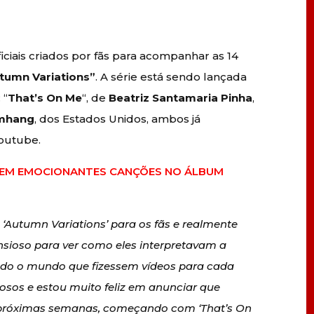
iciais criados por fãs para acompanhar as 14
tumn Variations”
. A série está sendo lançada
 “
That’s On Me
“, de
Beatriz Santamaria Pinha
,
amhang
, dos Estados Unidos, ambos já
Youtube.
 EM EMOCIONANTES CANÇÕES NO ÁLBUM
z ‘Autumn Variations’ para os fãs e realmente
ansioso para ver como eles interpretavam a
todo o mundo que fizessem vídeos para cada
osos e estou muito feliz em anunciar que
nas próximas semanas, começando com ‘That’s On