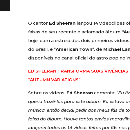
O cantor
Ed Sheeran
lançou 14 videoclipes of
faixas de seu recente e aclamado álbum
“Au
hoje, com a estreia dos dois primeiros vídeos:
do Brasil, e “
American Town
“, de
Michael L
disponíveis no canal oficial do astro pop no 
ED SHEERAN TRANSFORMA SUAS VIVÊNCIAS
“AUTUMN VARIATIONS”
Sobre os vídeos,
Ed Sheeran
comenta: “
Eu fi
queria trazê-los para este álbum. Eu estava 
música, então decidi pedir aos meus fãs de 
faixa do álbum. Houve tantos envios maravilh
lançarei todos os 14 vídeos feitos por fãs 