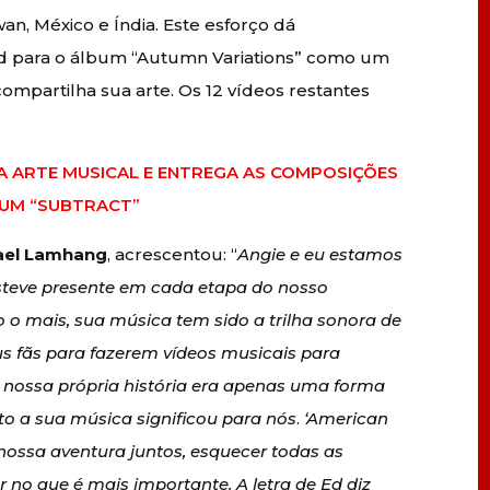
an, México e Índia. Este esforço dá
 Ed para o álbum “Autumn Variations” como um
compartilha sua arte. Os 12 vídeos restantes
UA ARTE MUSICAL E ENTREGA AS COMPOSIÇÕES
BUM “SUBTRACT”
ael Lamhang
, acrescentou: “
Angie e eu estamos
esteve presente em cada etapa do nosso
 o mais, sua música tem sido a trilha sonora de
us fãs para fazerem vídeos musicais para
a nossa própria história era apenas uma forma
to a sua música significou para nós
.
‘American
 nossa aventura juntos, esquecer todas as
 no que é mais importante. A letra de Ed diz