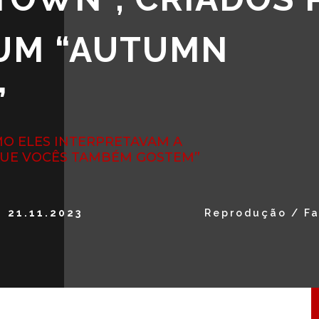
BUM “AUTUMN
”
MO ELES INTERPRETAVAM A
 QUE VOCÊS TAMBÉM GOSTEM”
21.11.2023
Reprodução / F