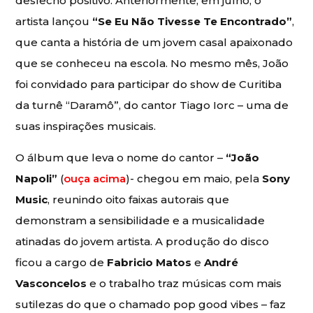
desfecho positivo. Anteriormente, em julho, o
artista lançou
“Se Eu Não Tivesse Te Encontrado”
,
que canta a história de um jovem casal apaixonado
que se conheceu na escola. No mesmo mês, João
foi convidado para participar do show de Curitiba
da turnê “Daramô”, do cantor Tiago Iorc – uma de
suas inspirações musicais.
O álbum que leva o nome do cantor –
“João
Napoli”
(
ouça acima
)- chegou em maio, pela
Sony
Music
, reunindo oito faixas autorais que
demonstram a sensibilidade e a musicalidade
atinadas do jovem artista. A produção do disco
ficou a cargo de
Fabricio Matos
e
André
Vasconcelos
e o trabalho traz músicas com mais
sutilezas do que o chamado pop good vibes – faz