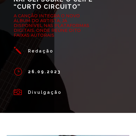
“CURTO CIRCUITO”
A CANÇÃO INTEGRA O NOVO
ÁLBUM DO ARTISTA, JÁ
DISPONÍVEL NAS PLATAFORMAS
DIGITAIS, ONDE REÚNE OITO
FAIXAS AUTORAIS
j
Redação
}
26.09.2023

Divulgação