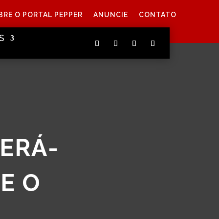
BRE O PORTAL PEPPER
ANUNCIE
CONTATO
S
PERÁ-
E O