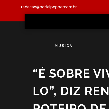
redacao@portalpepper.com.br
MÚSICA
“É SOBRE VI
LO”, DIZ R
ROTEIRO DE