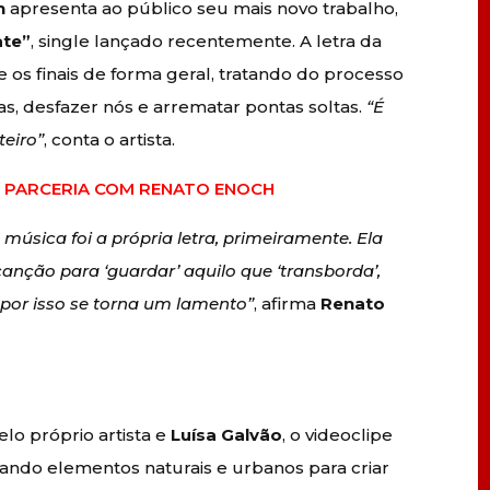
h
apresenta ao público seu mais novo trabalho,
ate”
, single lançado recentemente. A letra da
os finais de forma geral, tratando do processo
das, desfazer nós e arrematar pontas soltas.
“É
teiro”
, conta o artista.
EM PARCERIA COM RENATO ENOCH
música foi a própria letra, primeiramente. Ela
anção para ‘guardar’ aquilo que ‘transborda’,
 por isso se torna um lamento”
, afirma
Renato
lo próprio artista e
Luísa Galvão
, o videoclipe
nando elementos naturais e urbanos para criar