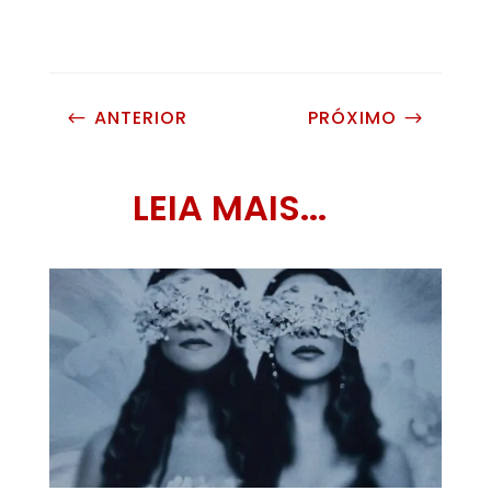
ANTERIOR
PRÓXIMO
#
$
LEIA MAIS...