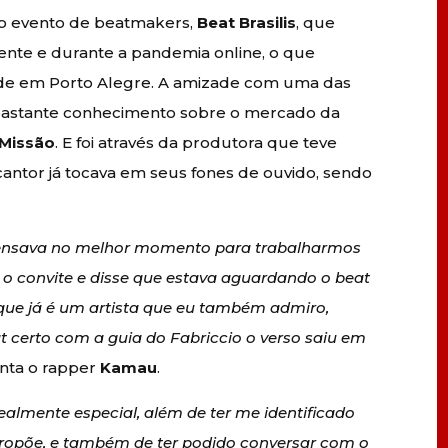
o evento de beatmakers,
Beat Brasilis
, que
nte e durante a pandemia online, o que
ide em Porto Alegre. A amizade com uma das
 bastante conhecimento sobre o mercado da
 Missão
. E foi através da produtora que teve
cantor já tocava em seus fones de ouvido, sendo
pensava no melhor momento para trabalharmos
se o convite e disse que estava aguardando o beat
 que já é um artista que eu também admiro,
 certo com a guia do Fabriccio o verso saiu em
onta o rapper
Kamau
.
ealmente especial, além de ter me identificado
propõe, e também de ter podido conversar com o