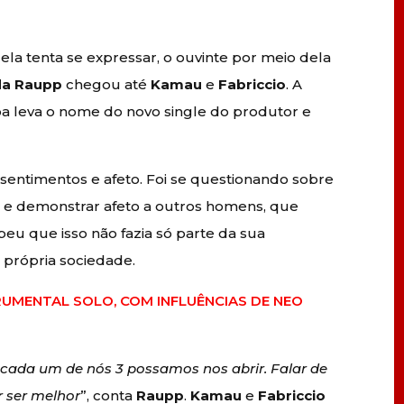
dela tenta se expressar, o ouvinte por meio dela
a Raupp
chegou até
Kamau
e
Fabriccio
. A
toa leva o nome do novo single do produtor e
sentimentos e afeto. Foi se questionando sobre
s e demonstrar afeto a outros homens, que
u que isso não fazia só parte da sua
 própria sociedade.
RUMENTAL SOLO, COM INFLUÊNCIAS DE NEO
e cada um de nós 3 possamos nos abrir. Falar de
r ser melhor
”, conta
Raupp
.
Kamau
e
Fabriccio