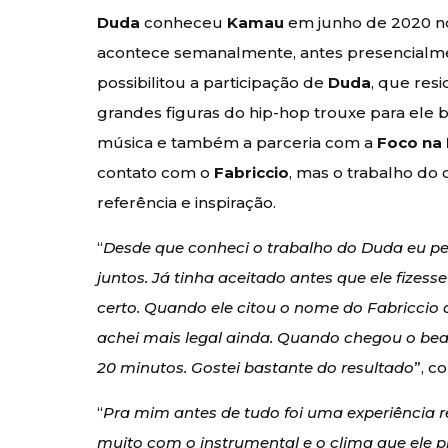
Duda
conheceu
Kamau
em junho de 2020 n
acontece semanalmente, antes presencialme
possibilitou a participação de
Duda
, que res
grandes figuras do hip-hop trouxe para ele
música e também a parceria com a
Foco na
contato com o
Fabriccio
, mas o trabalho do 
referência e inspiração.
“
Desde que conheci o trabalho do Duda eu 
juntos. Já tinha aceitado antes que ele fizes
certo. Quando ele citou o nome do Fabriccio
achei mais legal ainda. Quando chegou o beat
20 minutos. Gostei bastante do resultado
”, c
“
Pra mim antes de tudo foi uma experiência r
muito com o instrumental e o clima que ele 