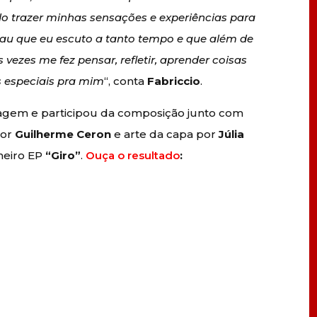
do trazer minhas sensações e experiências para
amau que eu escuto a tanto tempo e que além de
vezes me fez pensar, refletir, aprender coisas
 especiais pra mim
“, conta
Fabriccio
.
xagem e participou da composição junto com
por
Guilherme Ceron
e arte da capa por
Júlia
imeiro EP
“Giro”
.
Ouça o resultado
: