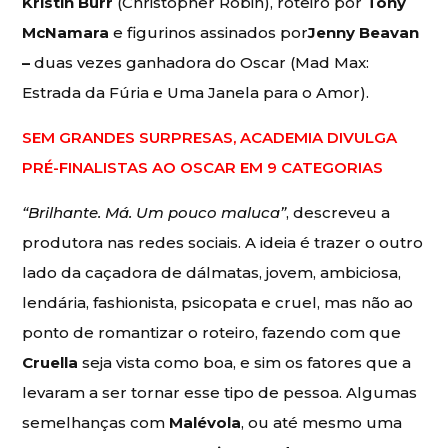
Kristin Burr
(Christopher Robin), roteiro por
Tony
McNamara
e figurinos assinados por
Jenny Beavan
–
duas vezes ganhadora do Oscar (Mad Max:
Estrada da Fúria e Uma Janela para o Amor).
SEM GRANDES SURPRESAS, ACADEMIA DIVULGA
PRÉ-FINALISTAS AO OSCAR EM 9 CATEGORIAS
“Brilhante. Má. Um pouco maluca”
, descreveu a
produtora nas redes sociais. A ideia é trazer o outro
lado da caçadora de dálmatas, jovem, ambiciosa,
lendária, fashionista, psicopata e cruel, mas não ao
ponto de romantizar o roteiro, fazendo com que
Cruella
seja vista como boa, e sim os fatores que a
levaram a ser tornar esse tipo de pessoa. Algumas
semelhanças com
Malévola
, ou até mesmo uma