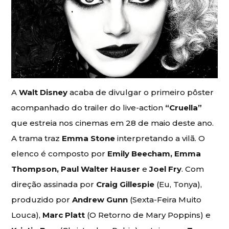
A
Walt Disney
acaba de divulgar o primeiro pôster
acompanhado do trailer do live-action
“Cruella”
que estreia nos cinemas em 28 de maio deste ano.
A trama traz
Emma Stone
interpretando a vilã. O
elenco é composto por
Emily Beecham, Emma
Thompson, Paul Walter Hauser
e
Joel Fry
. Com
direção assinada por
Craig Gillespie
(Eu, Tonya),
produzido por
Andrew Gunn
(Sexta-Feira Muito
Louca),
Marc Platt
(O Retorno de Mary Poppins) e