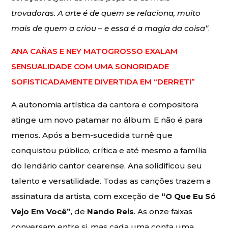
trovadoras. A arte é de quem se relaciona, muito
mais de quem a criou – e essa é a magia da coisa”
.
ANA CAÑAS E NEY MATOGROSSO EXALAM
SENSUALIDADE COM UMA SONORIDADE
SOFISTICADAMENTE DIVERTIDA EM “DERRETI”
A autonomia artística da cantora e compositora
atinge um novo patamar no álbum. E não é para
menos. Após a bem-sucedida turnê que
conquistou público, crítica e até mesmo a família
do lendário cantor cearense, Ana solidificou seu
talento e versatilidade. Todas as canções trazem a
assinatura da artista, com exceção de
“O Que Eu Só
Vejo Em Você”
, de
Nando Reis
. As onze faixas
conversam entre si, mas cada uma conta uma