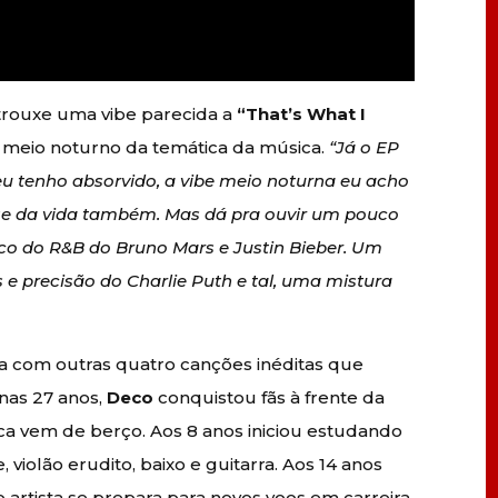
 trouxe uma vibe parecida a
“That’s What I
 meio noturno da temática da música.
“Já o EP
eu tenho absorvido, a vibe meio noturna eu acho
se da vida também. Mas dá pra ouvir um pouco
uco do R&B do Bruno Mars e Justin Bieber. Um
 e precisão do Charlie Puth e tal, uma mistura
nda com outras quatro canções inéditas que
enas 27 anos,
Deco
conquistou fãs à frente da
ca vem de berço. Aos 8 anos iniciou estudando
e, violão erudito, baixo e guitarra. Aos 14 anos
 artista se prepara para novos voos em carreira