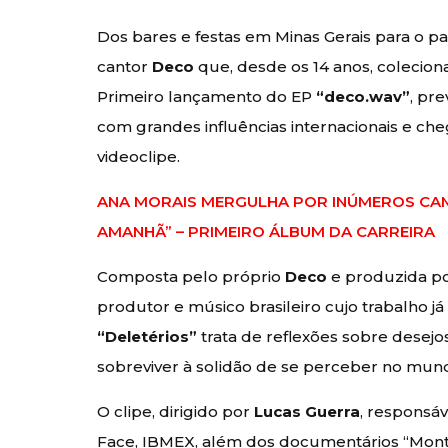
Dos bares e festas em Minas Gerais para o pa
cantor
Deco
que, desde os 14 anos, colecio
Primeiro lançamento do EP
“deco.wav”
, pr
com grandes influências internacionais e ch
videoclipe.
ANA MORAIS MERGULHA POR INÚMEROS CAM
AMANHÃ” – PRIMEIRO ÁLBUM DA CARREIRA
Composta pelo próprio
Deco
e produzida p
produtor e músico brasileiro cujo trabalho j
“Deletérios”
trata de reflexões sobre desejos
sobreviver à solidão de se perceber no mun
O clipe, dirigido por
Lucas Guerra
, responsá
Face, IBMEX, além dos documentários “Monta