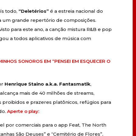
ís todo,
“Deletérios”
é a estreia nacional do
na um grande repertório de composições.
evisto para este ano, a canção mistura R&B e pop
egou a todos aplicativos de música com
INHOS SONOROS EM “PENSEI EM ESQUECER O
or
Henrique Staino a.k.a. Fantasmatik
,
á alcança mais de 40 milhões de streams,
 proibidos e prazeres platônicos, refúgios para
do.
Aperte o play:
vel por comerciais para o app Feat, The North
nhas São Deuses” e “Cemitério de Flores”,