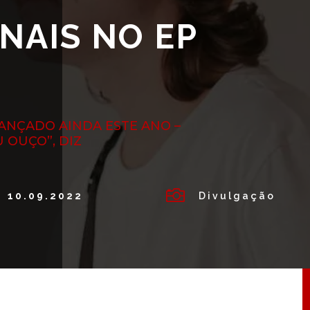
NAIS NO EP
LANÇADO AINDA ESTE ANO –
 OUÇO”, DIZ

10.09.2022
Divulgação