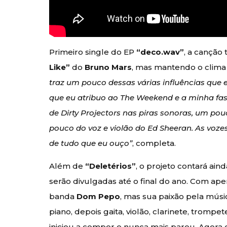
Primeiro single do EP
“deco.wav”
, a canção
Like”
do
Bruno Mars
, mas mantendo o clima
traz um pouco dessas várias influências que 
que eu atribuo ao The Weekend e a minha fa
de Dirty Projectors nas piras sonoras, um po
pouco do voz e violão do Ed Sheeran. As vozes
de tudo que eu ouço”
, completa.
Além de
“Deletérios”
, o projeto contará ai
serão divulgadas até o final do ano. Com ap
banda
Dom Pepo
, mas sua paixão pela músi
piano, depois gaita, violão, clarinete, trompet
iniciou a compor e nunca mais parou. Agora o