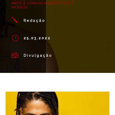
ARTE E COMIGO MESMO”, DIZ O
MÚSICO
j
Redação
}
25.03.2022

Divulgação