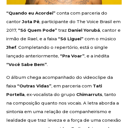
“Quando eu Acordei”
conta com parceria do
cantor
Jota Pê
, participante do The Voice Brasil em
2017,
“Só Quem Pode”
traz
Daniel Yorubá
, cantor e
irmão de Rael, e a faixa
“Só Liguei”
com o músico
Jhef
. Completando o repertório, está o single
lançado anteriormente,
“Pra Voar”
, e a inédita
“Você Sabe Bem”
.
O álbum chega acompanhado do videoclipe da
faixa
“Outras Vidas”
, em parceria com
Tati
Portella
, ex-vocalista do grupo
Chimarruts
, tanto
na composição quanto nos vocais. A letra aborda a
sintonia em uma relação de companheirismo e
lealdade que traz leveza e a força de uma conexão