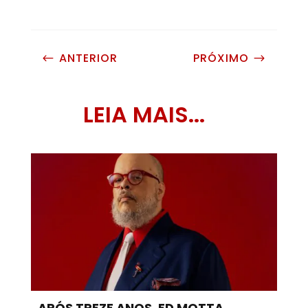
ANTERIOR
PRÓXIMO
#
$
LEIA MAIS...
APÓS TREZE ANOS, ED MOTTA